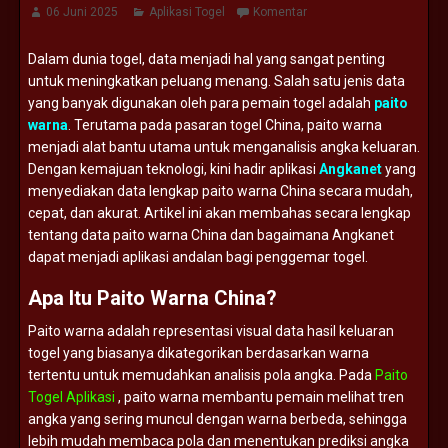
06 Juni 2025
Aplikasi Togel
Komentar
Dalam
dunia
togel,
data
menjadi
hal
yang
sangat
penting
untuk
meningkatkan
peluang
menang.
Salah
satu
jenis
data
yang
banyak
digunakan
oleh
para
pemain
togel
adalah
paito
warna
.
Terutama
pada
pasaran
togel
China,
paito
warna
menjadi
alat
bantu
utama
untuk
menganalisis
angka
keluaran.
Dengan
kemajuan
teknologi,
kini
hadir
aplikasi
Angkanet
yang
menyediakan
data
lengkap
paito
warna
China
secara
mudah,
cepat,
dan
akurat.
Artikel
ini
akan
membahas
secara
lengkap
tentang
data
paito
warna
China
dan
bagaimana
Angkanet
dapat
menjadi
aplikasi
andalan
bagi
penggemar
togel.
Apa
Itu
Paito
Warna
China?
Paito
warna
adalah
representasi
visual
data
hasil
keluaran
togel
yang
biasanya
dikategorikan
berdasarkan
warna
tertentu
untuk
memudahkan
analisis
pola
angka.
Pada
Paito
Togel Aplikasi
,
paito
warna
membantu
pemain
melihat
tren
angka
yang
sering
muncul
dengan
warna
berbeda,
sehingga
lebih
mudah
membaca
pola
dan
menentukan
prediksi
angka