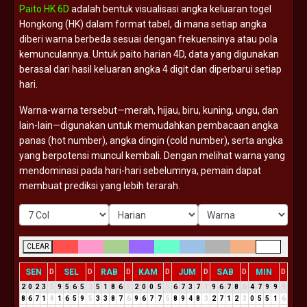
Paito HK 6D
adalah
bentuk
visualisasi
angka
keluaran
togel
Hongkong (
HK)
dalam
format
tabel,
di
mana
setiap
angka
diberi
warna
berbeda
sesuai
dengan
frekuensinya
atau
pola
kemunculannya.
Untuk
paito
harian
4D,
data
yang
digunakan
berasal
dari
hasil
keluaran
angka
4
digit
dan
diperbarui
setiap
hari.
Warna-
warna
tersebut—
merah,
hijau,
biru,
kuning,
ungu,
dan
lain-
lain—
digunakan
untuk
memudahkan
pembacaan
angka
panas (
hot
number),
angka
dingin (
cold
number),
serta
angka
yang
berpotensi
muncul
kembali.
Dengan
melihat
warna
yang
mendominasi
pada
hari-
hari
sebelumnya,
pemain
dapat
membuat
prediksi
yang
lebih
terarah.
CLEAR
SEN
SEL
RAB
KAM
JUM
SAB
MIN
D
D
D
D
D
D
D
2
0
2
3
5
9
5
6
5
2
5
1
8
6
5
2
0
0
5
5
6
7
3
7
1
9
6
7
8
6
4
7
9
9
9
8
6
7
1
8
1
6
5
9
5
3
3
8
7
6
9
6
7
7
5
8
9
4
8
3
2
7
1
2
3
0
5
5
1
6