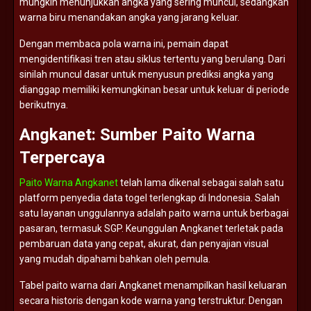
mungkin
menunjukkan
angka
yang
sering
muncul,
sedangkan
warna
biru
menandakan
angka
yang
jarang
keluar.
Dengan
membaca
pola
warna
ini,
pemain
dapat
mengidentifikasi
tren
atau
siklus
tertentu
yang
berulang.
Dari
sinilah
muncul
dasar
untuk
menyusun
prediksi
angka
yang
dianggap
memiliki
kemungkinan
besar
untuk
keluar
di
periode
berikutnya.
Angkanet:
Sumber
Paito
Warna
Terpercaya
Paito Warna Angkanet
telah
lama
dikenal
sebagai
salah
satu
platform
penyedia
data
togel
terlengkap
di
Indonesia.
Salah
satu
layanan
unggulannya
adalah
paito
warna
untuk
berbagai
pasaran,
termasuk
SGP.
Keunggulan
Angkanet
terletak
pada
pembaruan
data
yang
cepat,
akurat,
dan
penyajian
visual
yang
mudah
dipahami
bahkan
oleh
pemula.
Tabel
paito
warna
dari
Angkanet
menampilkan
hasil
keluaran
secara
historis
dengan
kode
warna
yang
terstruktur.
Dengan