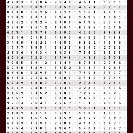
4
2
8
3
2
8
7
0
4
4
7
5
4
0
4
4
6
1
1
2
3
7
8
8
7
7
7
0
7
7
3
0
9
1
1
5
0
5
9
5
4
8
7
4
2
5
9
5
8
4
8
9
9
8
8
0
5
2
6
8
8
7
2
9
2
5
0
5
1
6
4
9
1
3
4
7
3
8
2
1
8
0
7
9
7
3
3
6
8
5
3
6
3
5
8
1
0
6
0
6
4
2
6
2
8
7
3
2
4
6
2
4
8
0
8
6
1
3
5
8
5
5
4
8
3
3
7
8
8
7
8
6
1
2
3
1
9
5
1
6
8
5
8
5
4
0
3
1
6
7
6
0
3
1
4
3
3
7
8
6
6
2
8
3
2
4
3
2
6
8
8
9
8
9
8
1
3
1
6
7
0
1
8
0
8
4
1
0
3
3
6
4
5
6
2
7
4
9
9
9
3
4
8
8
7
9
2
2
3
5
1
6
5
5
1
8
8
6
2
8
1
3
9
6
6
1
7
7
7
5
9
5
5
1
6
5
8
2
5
7
8
5
9
0
9
2
7
5
5
1
2
9
3
6
9
1
4
3
4
7
5
0
3
8
2
7
3
5
2
7
3
3
9
3
3
4
0
1
6
7
7
3
3
1
4
9
7
9
8
8
1
4
1
9
1
2
5
0
8
8
7
0
5
5
1
1
9
1
2
3
1
1
4
9
4
8
7
8
9
8
2
0
5
6
2
3
2
9
8
8
8
3
9
1
1
9
1
5
2
7
3
1
1
4
5
5
2
6
3
9
8
6
9
8
8
9
3
9
5
5
3
5
7
1
8
7
3
0
8
8
9
5
0
7
7
6
4
4
4
8
7
1
3
6
9
8
0
0
0
0
3
3
1
0
1
3
7
3
4
7
5
9
4
9
4
4
8
0
7
7
9
2
0
3
3
2
0
3
8
2
3
2
8
3
2
5
3
1
2
3
0
3
0
5
5
6
1
4
5
9
3
2
3
6
9
5
8
9
6
6
2
4
5
9
5
0
4
5
2
7
9
9
0
5
5
7
2
9
5
5
4
0
2
5
7
4
8
5
7
3
9
6
8
3
2
9
3
8
4
3
2
4
9
0
9
7
9
7
0
7
9
7
6
3
9
7
5
4
1
5
2
2
6
7
4
1
5
1
6
7
2
9
1
6
7
4
4
0
5
5
5
8
7
8
6
0
8
1
9
1
9
6
5
1
6
4
1
9
8
8
2
1
3
2
5
4
1
1
8
9
3
2
9
1
1
5
8
8
8
7
1
9
0
3
3
6
9
2
3
5
1
5
1
6
7
9
8
5
2
7
4
1
7
2
9
3
9
2
7
9
6
8
2
3
5
4
2
9
9
9
7
7
8
8
7
4
1
4
6
1
0
4
7
3
1
7
7
5
4
9
7
9
0
5
5
8
3
6
1
7
5
4
0
9
9
5
7
4
7
2