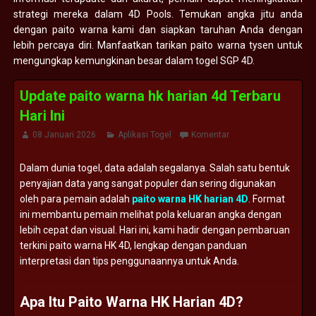
strategi mereka dalam 4D Pools. Temukan angka jitu anda
dengan paito warna kami dan siapkan taruhan Anda dengan
lebih percaya diri. Manfaatkan tarikan paito warna tysen untuk
mengungkap kemungkinan besar dalam togel SGP 4D.
Update paito warna hk harian 4d Terbaru
Hari Ini
08 Januari 2026
Aplikasi Togel
Komentar
Dalam
dunia
togel,
data
adalah
segalanya.
Salah
satu
bentuk
penyajian
data
yang
sangat
populer
dan
sering
digunakan
oleh
para
pemain
adalah
paito
warna
HK
harian
4D
.
Format
ini
membantu
pemain
melihat
pola
keluaran
angka
dengan
lebih
cepat
dan
visual.
Hari
ini,
kami
hadir
dengan
pembaruan
terkini
paito
warna
HK
4D,
lengkap
dengan
panduan
interpretasi
dan
tips
penggunaannya
untuk
Anda.
Apa
Itu
Paito
Warna
HK
Harian
4D?