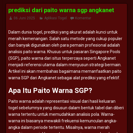
prediksi dari paito warna sgp angkanet
06 Juni 2025
Aplikasi Togel
Komentar
Dalam
dunia
togel,
prediksi
yang
akurat
adalah
kunci
untuk
meraih
kemenangan.
Salah
satu
metode
yang
cukup
populer
dan
banyak
digunakan
oleh
para
pemain
profesional
adalah
analisis
paito
warna.
Khusus
untuk
pasaran
Singapore
Pools
(
SGP),
paito
warna
dari
situs
terpercaya
seperti
Angkanet
menjadi
referensi
utama
dalam
menyusun
strategi
bermain.
Artikel
ini
akan
membahas
bagaimana
memanfaatkan
paito
warna
SGP
dari
Angkanet
sebagai
alat
prediksi
yang
efektif.
Apa
Itu
Paito
Warna
SGP?
Paito
warna
adalah
representasi
visual
dari
hasil
keluaran
togel
sebelumnya
yang
disusun
dalam
bentuk
tabel
dan
diberi
warna
tertentu
untuk
memudahkan
analisis
pola.
Warna-
warna
ini
biasanya
mewakili
frekuensi
kemunculan
angka-
angka
dalam
periode
tertentu.
Misalnya,
warna
merah