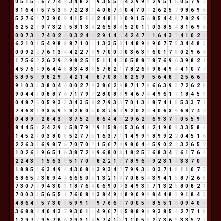
0
5
1
5
6
6
7
7
4
2
3
4
8
2
1
9
3
5
5
1
4
2
9
9
9
2
9
5
1
6
0
5
7
9
7
8
1
6
4
1
5
7
5
3
8
7
2
2
8
1
4
0
8
7
6
0
4
7
0
7
2
6
2
5
7
9
8
6
9
6
5
2
7
6
4
7
3
9
0
9
4
1
5
1
6
2
4
8
1
9
0
9
1
5
6
8
5
4
4
8
7
8
2
9
2
6
2
5
2
7
9
7
3
2
5
5
8
1
3
4
2
6
5
8
4
5
2
0
1
1
0
3
8
5
4
8
1
6
9
6
0
0
7
3
1
7
4
0
2
2
0
3
2
4
6
2
9
1
4
5
4
2
4
7
2
1
6
4
3
7
4
1
0
2
2
6
2
1
0
1
5
4
9
8
8
8
7
1
0
1
1
3
3
5
8
1
4
8
9
8
9
0
7
7
5
3
4
4
8
3
0
0
9
2
2
7
6
1
3
4
4
2
2
7
9
9
7
0
0
0
0
3
6
3
9
6
0
1
7
8
0
2
9
6
6
1
7
5
6
2
2
6
2
9
2
9
8
2
5
7
5
1
1
4
5
0
5
8
8
7
8
7
6
9
6
3
9
8
2
1
4
5
7
6
4
9
6
4
4
8
8
3
4
8
3
5
7
8
2
1
7
8
2
6
8
9
8
4
9
4
4
1
0
7
7
5
8
9
5
5
9
8
2
9
2
4
2
1
4
5
8
7
0
8
8
8
2
5
9
5
5
6
4
8
3
2
5
6
6
3
9
1
0
3
3
3
8
0
4
4
0
0
2
7
9
3
8
6
2
8
8
7
1
7
8
6
6
3
9
3
7
2
6
2
8
9
0
4
4
8
0
8
8
7
6
7
1
7
9
7
2
8
0
8
8
9
4
6
7
4
4
9
6
1
7
1
8
4
5
9
0
4
8
7
6
0
5
9
3
3
3
4
3
5
8
2
7
9
3
3
7
0
1
3
4
8
7
4
1
5
5
3
3
7
1
7
4
6
3
9
9
3
5
9
5
8
2
5
0
5
0
3
7
6
4
9
2
0
2
2
4
0
6
3
9
6
8
7
4
2
0
4
8
9
8
2
8
4
3
7
3
7
5
2
7
8
6
4
4
8
2
9
6
2
8
6
9
3
7
1
0
5
5
9
5
8
4
4
5
9
2
4
2
9
2
5
8
7
9
7
9
1
5
8
4
5
3
6
4
1
2
1
9
0
9
3
3
5
8
4
1
4
5
2
7
0
3
8
0
8
5
2
7
7
5
1
6
3
7
1
1
4
9
9
9
8
9
9
2
2
0
4
5
1
6
2
2
6
3
9
6
9
8
7
6
7
0
7
0
7
1
5
6
7
4
9
8
0
4
4
5
9
0
2
2
3
2
6
5
2
1
0
2
6
8
9
6
5
1
6
3
8
7
2
9
9
6
8
0
8
1
8
2
5
7
6
8
3
4
7
6
1
7
6
4
2
2
4
3
7
1
5
6
3
9
5
1
7
0
7
8
2
2
1
3
7
8
9
6
6
9
2
3
1
4
3
3
7
0
7
1
8
8
5
4
6
3
4
9
4
4
3
0
8
8
3
9
3
4
7
7
9
9
3
3
0
3
7
1
8
1
1
0
7
7
6
8
6
5
2
3
8
9
4
4
6
6
5
0
5
1
3
2
1
3
7
0
8
5
4
3
9
4
1
5
8
7
2
6
8
7
3
0
7
7
9
4
3
0
3
1
8
7
6
4
0
6
9
0
9
3
4
9
3
3
7
1
3
2
5
8
0
8
2
1
7
0
0
3
3
5
6
5
5
1
7
6
0
8
8
3
8
4
9
4
8
9
0
9
9
8
4
4
8
3
9
1
8
4
3
4
8
6
4
1
5
7
3
0
3
5
9
9
1
1
9
7
6
6
3
7
0
0
5
5
8
5
5
1
6
0
9
4
0
4
3
6
8
8
7
4
0
4
3
7
9
3
0
1
1
4
9
6
7
4
5
8
8
9
8
9
3
8
5
4
2
7
7
1
8
1
2
9
7
7
9
5
7
8
6
2
9
3
1
4
5
7
4
1
5
1
1
0
5
5
2
7
3
6
9
3
3
5
2
7