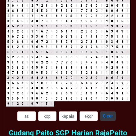
2
7
3
3
6
8
3
1
2
3
1
3
3
7
1
0
1
4
3
7
8
6
4
9
4
3
6
4
1
5
2
7
2
9
2
9
2
8
0
8
8
7
5
0
5
2
0
6
9
6
8
6
8
5
4
4
4
5
0
5
5
3
9
1
1
7
7
5
2
7
8
8
6
6
3
2
9
1
6
7
7
1
9
5
5
8
3
9
5
5
8
0
2
5
7
2
2
1
8
9
8
1
4
5
9
3
8
7
3
1
9
3
4
4
8
8
9
5
3
8
9
8
1
5
6
4
6
2
0
2
2
7
9
1
1
0
0
5
3
8
9
9
5
0
5
7
9
3
7
1
4
0
2
0
2
1
1
6
7
4
3
6
1
4
5
2
3
0
0
0
6
3
0
3
3
7
6
7
2
9
3
3
6
1
7
1
6
5
3
8
5
4
7
9
7
7
5
1
7
8
5
0
6
6
3
0
6
7
2
9
9
8
7
6
4
2
7
3
5
8
0
3
6
8
5
0
8
2
6
8
7
6
9
9
9
3
5
3
7
1
2
1
7
6
4
7
7
5
8
4
6
1
0
1
1
1
5
1
6
7
3
3
0
1
1
9
8
0
6
6
1
8
6
9
6
5
2
7
3
1
2
4
1
4
5
5
9
0
6
6
5
9
7
4
2
0
7
3
5
8
3
9
1
2
3
1
6
2
2
4
7
7
7
6
4
5
4
7
8
6
4
0
4
8
3
3
0
8
2
1
4
5
0
5
5
8
9
8
1
9
9
9
5
4
9
0
2
5
7
3
6
7
8
9
8
5
9
5
0
5
4
9
9
0
9
5
2
8
6
5
1
5
6
3
9
3
4
2
8
1
6
4
2
8
1
8
3
7
2
9
4
2
3
0
3
0
6
2
9
2
9
6
6
8
5
5
7
0
1
1
8
0
7
5
3
6
4
5
2
7
2
3
2
9
2
4
9
4
8
3
4
0
8
7
6
5
4
4
7
2
9
4
1
8
9
0
6
4
7
2
9
7
2
0
2
9
6
6
2
8
8
8
6
3
9
5
1
3
1
4
6
4
3
1
4
3
0
6
4
1
8
8
1
3
4
3
3
9
6
6
5
9
6
4
1
3
0
5
2
7
9
1
2
0
2
0
7
1
5
6
Clear
Gudang Paito SGP Harian RajaPaito